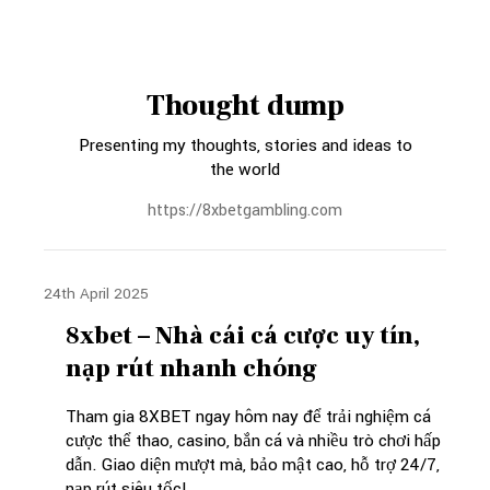
Thought dump
Presenting my thoughts, stories and ideas to
the world
https://8xbetgambling.com
24th April 2025
8xbet – Nhà cái cá cược uy tín,
nạp rút nhanh chóng
Tham gia 8XBET ngay hôm nay để trải nghiệm cá
cược thể thao, casino, bắn cá và nhiều trò chơi hấp
dẫn. Giao diện mượt mà, bảo mật cao, hỗ trợ 24/7,
nạp rút siêu tốc!